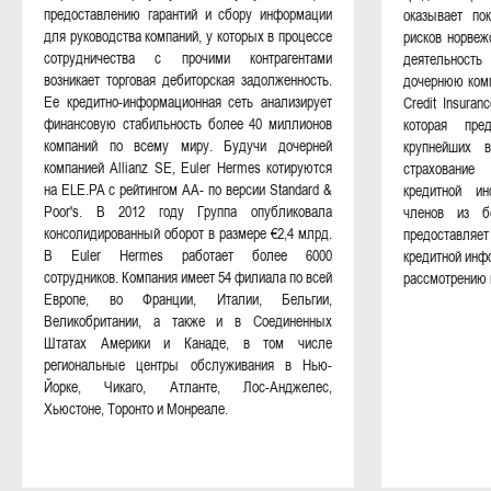
предоставлению гарантий и сбору информации
оказывает по
для руководства компаний, у которых в процессе
рисков норвеж
сотрудничества с прочими контрагентами
деятельнос
возникает торговая дебиторская задолженность.
дочернюю комп
Ее кредитно-информационная сеть анализирует
Credit Insuran
финансовую стабильность более 40 миллионов
которая пр
компаний по всему миру. Будучи дочерней
крупнейших 
компанией Allianz SE, Euler Hermes котируются
страхование
на ELE.PA с рейтингом АА- по версии Standard &
кредитной и
Poor's. В 2012 году Группа опубликовала
членов из б
консолидированный оборот в размере €2,4 млрд.
предоставляе
В Euler Hermes работает более 6000
кредитной инф
сотрудников. Компания имеет 54 филиала по всей
рассмотрению 
Европе, во Франции, Италии, Бельгии,
Великобритании, а также и в Соединенных
Штатах Америки и ​​Канаде, в том числе
региональные центры обслуживания в Нью-
Йорке, Чикаго, Атланте, Лос-Анджелес,
Хьюстоне, Торонто и Монреале.