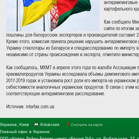
антидемпинговые 
картофельного кр
Как сообщило Мин
сайте по итогам з
пошлины для белорусских экспортеров и производителей составит 2
Кроме этого, комиссия приняла решение нарушить антидемпинговое 
Украину стеклотары из Беларуси и спецрасследованию по импорту в
независимо от страны происхождения и экспорта, отметило министер
Как сообщалось, МКМТ в апреле этого года по жалобе Ассоциации 
крахмалепродуктов Украины исследовала объемы демпингового импо
2017-2019 годах и установила рост доли его импорта на украинском 
себестоимости аналогичных украинских продуктов. В связи с этим 
соответствующее антидемпинговое расследование.
Источник: interfax.com.ua
Украина, Киев
Кловская
Смотреть на карте
Главный офис в Украине:
ООО «Кредо Лайн» Бизнес-центр «Башня №5», ул. Рыбальская, 22, о