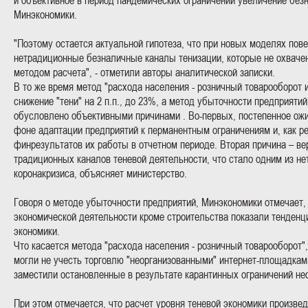
и объективное в период пандемических ограничений увеличение без
Минэкономики.
"Поэтому остается актуальной гипотеза, что при новых моделях по
нетрадиционные безналичные каналы тенизации, которые не охвач
методом расчета", - отметили авторы аналитической записки.
В то же время метод "расхода населения - розничный товарооборот 
снижение "тени" на 2 п.п., до 23%, а метод убыточности предприятий 
обусловлено объективными причинами . Во-первых, постепенное ожи
фоне адаптации предприятий к перманентным ограничениям и, как р
финрезультатов их работы в отчетном периоде. Вторая причина – ве
традиционных каналов теневой деятельности, что стало одним из н
коронакризиса, объясняет министерство.
Говоря о методе убыточности предприятий, Минэкономики отмечает, 
экономической деятельности кроме строительства показали тенденц
экономики.
Что касается метода "расхода населения - розничный товарооборот"
могли не учесть торговлю "неорганизованными" интернет-площадками
заместили остановленные в результате карантинных ограничений нео
При этом отмечается, что расчет уровня теневой экономики произве