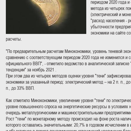
периодом 2020 года и
метода из четырех по
(электрический и моне
"расход населения - р
убыточности предприя
экономики на сайте с
расчеты.
"По предварительным расчетам Минэкономики, уровень теневой экон
сравнению с соответствующим периодом 2020 года не изменился и 
официального ВВП", - отметило ведомство в аналитической записке
тенденции" за ноябрь 2021 .
При этом два из четырех методов оценки уровня "тени" зафиксирова
экономики за указанный период: электрический метод – на 2 п. п., д
п., до 33% ВВП.
Как отметило Минэкономики, увеличение уровня "тени" по электриче
уровне повышенного спроса на энергетические ресурсы в условиях 
очередь металлургическими и машиностроительными предприятиями
Рост "тени" по монетарному методу происходил на фоне роста нали
которого оставались значительными: 20,7% в годовом исчислении в 